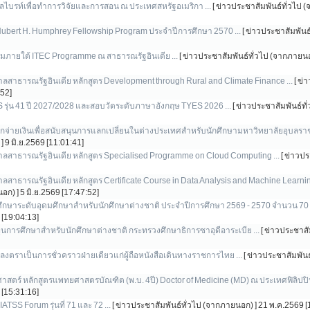
ุลไบรท์เพื่อทำการวิจัยและการสอน ณ ประเทศสหรัฐอเมริกา ...
[ ข่าวประชาสัมพันธ์ทั่วไป 
Hubert H. Humphrey Fellowship Program ประจำปีการศึกษา 2570 ...
[ ข่าวประชาสัมพันธ
บรมภายใต้ ITEC Programme ณ สาธารณรัฐอินเดีย ...
[ ข่าวประชาสัมพันธ์ทั่วไป (จากภายนอ
ลสาธารณรัฐอินเดีย หลักสูตร Development through Rural and Climate Finance ...
[ ข่
:52]
S รุ่น 41 ปี 2027/2028 และสอบวัดระดับภาษาอังกฤษ TYES 2026 ...
[ ข่าวประชาสัมพันธ์ท
กจ่ายเงินเพื่อสนับสนุนการแลกเปลี่ยนในต่างประเทศสำหรับนักศึกษามหาวิทยาลัยอุบลราชธ
]
9 มิ.ย.2569 [11:01:41]
าลสาธารณรัฐอินเดีย หลักสูตร Specialised Programme on Cloud Computing ...
[ ข่าวปร
สาธารณรัฐอินเดีย หลักสูตร Certificate Course in Data Analysis and Machine Learning 
อก) ]
5 มิ.ย.2569 [17:47:52]
ศึกษาระดับอุดมศึกษาสำหรับนักศึกษาต่างชาติ ประจำปีการศึกษา 2569 - 2570 จำนวน 70 ท
[19:04:13]
นการศึกษาสำหรับนักศึกษาต่างชาติ กระทรวงศึกษาธิการซาอุดีอาระเบีย ...
[ ข่าวประชาสั
งตราเป็นการชั่วคราวฝ่ายเดียวแก่ผู้ถือหนังสือเดินทางราชการไทย ...
[ ข่าวประชาสัมพัน
สตร์ หลักสูตรแพทยศาสตรบัณฑิต (พ.บ. 4ปี) Doctor of Medicine (MD) ณ ประเทศฟิลิปปินส
[15:31:16]
ATSS Forum รุ่นที่ 71 และ 72 ...
[ ข่าวประชาสัมพันธ์ทั่วไป (จากภายนอก) ]
21 พ.ค.2569 [