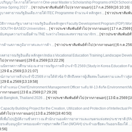
ปริญญาโท ภายใต้โครงการ One-year Master s Scholarship Programs of KDI School of
orea-Spring 2027 ...
[ ข่าวประชาสัมพันธ์ทั่วไป (จากภายนอก) ]
17 ก.ค.2569 [16:10:16]
ฐบาลสาธารณรัฐอินเดีย ภายใต้ ITEC Programme จำนวน 4 หลักสูตร ...
[ ข่าวประชาสัมพั
บัติการของรัฐบาลสาธารณรัฐอินเดียหลักสูตร Faculty Development Program (FDP) Work
SOUTH-BASED Universities ...
[ ข่าวประชาสัมพันธ์ทั่วไป (จากภายนอก) ]
17 ก.ค.2569 
นับสนุนความร่วมมือด้าน TNE ระหว่างไทยและสหราชอาณาจักร ...
[ ข่าวประชาสัมพันธ์ท
ารด้านสภาพภูมิอากาศและการค้า ...
[ ข่าวประชาสัมพันธ์ทั่วไป (จากภายนอก) ]
6 ก.ค.256
ลสาธารณรัฐอินเดีย หลักสูตร India s Vocational Education Training Landscape Deve
่วไป (จากภายนอก) ]
29 มิ.ย.2569 [13:22:29]
นนิทรรศการศึกษาต่อ ณ สาธารณรัฐเกาหลี ประจำปี 2569 (Study in Korea Education Fair
]
29 มิ.ย.2569 [13:21:07]
ภาษาเกาหลี ประจำปี 2569 ภายใต้หัวข้อ รำลึกถึงทหารผู้เสียสละในสงคราม และก้าวสู่อน
]
29 มิ.ย.2569 [13:19:58]
จำตำแหน่ง Chief Environment Management Officer ระดับ M-13 สังกัด Environment 
 (จากภายนอก) ]
23 มิ.ย.2569 [17:29:28]
ab Bangkok, Thailand 2026 ...
[ ข่าวประชาสัมพันธ์ทั่วไป (จากภายนอก) ]
13 มิ.ย.2569 [1
apacity Building Project for the Creation, Utilization and Protection of Intellectual Pr
นธ์ทั่วไป (จากภายนอก) ]
13 มิ.ย.2569 [18:40:50]
าที่เพื่อไปปฏิบัติงานชั่วคราว ณ สำนักงานองค์การอาหารและเกษตรแห่งสหประชาชาติ (FA
ยระดับอนุภูมิภาคขององค์การสุขภาพสัตว์โลก (WOAH) ประจำเอเชียตะวันออกเฉียงใต้ ...
8:56]