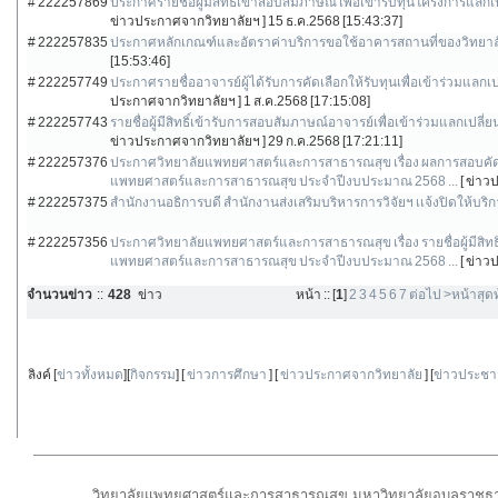
# 222257869
ประกาศรายชื่อผู้มีสิทธิ์เข้าสอบสัมภาษณ์ เพื่อเข้ารับทุนโครงการ
ข่าวประกาศจากวิทยาลัยฯ ]
15 ธ.ค.2568 [15:43:37]
# 222257835
ประกาศหลักเกณฑ์และอัตราค่าบริการขอใช้อาคารสถานที่ของวิทยา
[15:53:46]
# 222257749
ประกาศรายชื่ออาจารย์ผู้ได้รับการคัดเลือกให้รับทุนเพื่อเข้าร่วมแล
ประกาศจากวิทยาลัยฯ ]
1 ส.ค.2568 [17:15:08]
# 222257743
รายชื่อผู้มีสิทธิ์เข้ารับการสอบสัมภาษณ์อาจารย์เพื่อเข้าร่วมแลกเป
ข่าวประกาศจากวิทยาลัยฯ ]
29 ก.ค.2568 [17:21:11]
# 222257376
ประกาศวิทยาลัยแพทยศาสตร์และการสาธารณสุข เรื่อง ผลการสอบคัดเลื
แพทยศาสตร์และการสาธารณสุข ประจำปีงบประมาณ 2568 ...
[ ข่าว
# 222257375
สำนักงานอธิการบดี สำนักงานส่งเสริมบริหารการวิจัยฯ เเจ้งปิดให้บริ
# 222257356
ประกาศวิทยาลัยแพทยศาสตร์และการสาธารณสุข เรื่อง รายชื่อผู้มีสิทธิ
แพทยศาสตร์และการสาธารณสุข ประจำปีงบประมาณ 2568 ...
[ ข่าว
จำนวนข่าว
::
428
ข่าว
หน้า :: [
1
]
2
3
4
5
6
7
ต่อไป >
หน้าสุด
ลิงค์ [
ข่าวทั้งหมด
][
กิจกรรม
] [
ข่าวการศึกษา
] [
ข่าวประกาศจากวิทยาลัย
] [
ข่าวประชา
วิทยาลัยแพทยศาสตร์และการสาธารณสุข มหาวิทยาลัยอุบลราชธาน